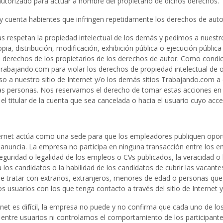
 autorizado para actuar a nombre del propietario de dichos derechos.
 y cuenta habientes que infringen repetidamente los derechos de auto
s respetan la propiedad intelectual de los demás y pedimos a nuestro
a, distribución, modificación, exhibición pública o ejecución pública 
 derechos de los propietarios de los derechos de autor. Como condició
itio Trabajando.com para violar los derechos de propiedad intelectual 
so a nuestro sitio de Internet y/o los demás sitios Trabajando.com a 
tras personas. Nos reservamos el derecho de tomar estas acciones en
a el titular de la cuenta que sea cancelada o hacia el usuario cuyo ac
ternet actúa como una sede para que los empleadores publiquen oport
 anuncia. La empresa no participa en ninguna transacción entre los em
guridad o legalidad de los empleos o CVs publicados, la veracidad o la
los candidatos o la habilidad de los candidatos de cubrir las vacant
o, de tratar con extraños, extranjeros, menores de edad o personas qu
os usuarios con los que tenga contacto a través del sitio de Internet 
rnet es difícil, la empresa no puede y no confirma que cada uno de lo
 entre usuarios ni controlamos el comportamiento de los participante