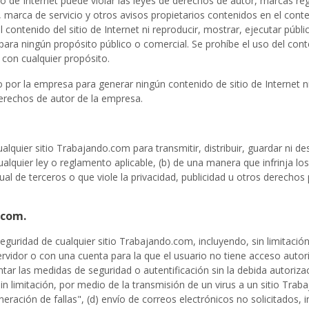
tio de Internet puede violar las leyes de derechos de autor, marcas re
marca de servicio y otros avisos propietarios contenidos en el conteni
ontenido del sitio de Internet ni reproducir, mostrar, ejecutar pública
para ningún propósito público o comercial. Se prohíbe el uso del conten
con cualquier propósito.
por la empresa para generar ningún contenido de sitio de Internet n
erechos de autor de la empresa.
lquier sitio Trabajando.com para transmitir, distribuir, guardar ni dest
 cualquier ley o reglamento aplicable, (b) de una manera que infrinja 
al de terceros o que viole la privacidad, publicidad u otros derechos 
.com.
a seguridad de cualquier sitio Trabajando.com, incluyendo, sin limitac
servidor o con una cuenta para la que el usuario no tiene acceso autor
r las medidas de seguridad o autentificación sin la debida autorización
sin limitación, por medio de la transmisión de un virus a un sitio Tra
ación de fallas", (d) envío de correos electrónicos no solicitados, 