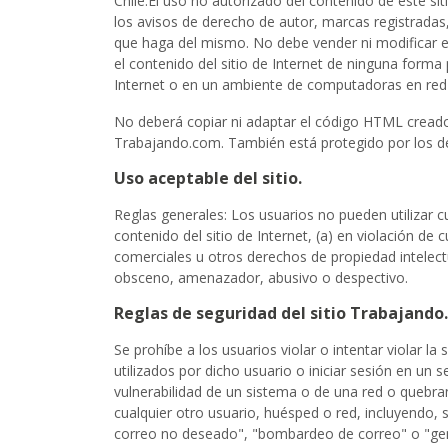
Chile.El uso no autorizado del contenido de este si
los avisos de derecho de autor, marcas registradas, 
que haga del mismo. No debe vender ni modificar el c
el contenido del sitio de Internet de ninguna forma 
Internet o en un ambiente de computadoras en red 
No deberá copiar ni adaptar el código HTML creado 
Trabajando.com. También está protegido por los d
Uso aceptable del sitio.
Reglas generales: Los usuarios no pueden utilizar cua
contenido del sitio de Internet, (a) en violación de
comerciales u otros derechos de propiedad intelectu
obsceno, amenazador, abusivo o despectivo.
Reglas de seguridad del sitio Trabajando
Se prohíbe a los usuarios violar o intentar violar l
utilizados por dicho usuario o iniciar sesión en un 
vulnerabilidad de un sistema o de una red o quebranta
cualquier otro usuario, huésped o red, incluyendo, 
correo no deseado", "bombardeo de correo" o "gener