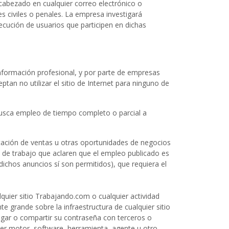
ncabezado en cualquier correo electrónico o
es civiles o penales. La empresa investigará
ecución de usuarios que participen en dichas
nformación profesional, y por parte de empresas
an no utilizar el sitio de Internet para ninguno de
busca empleo de tiempo completo o parcial a
ntación de ventas u otras oportunidades de negocios
 de trabajo que aclaren que el empleo publicado es
ichos anuncios sí son permitidos), que requiera el
alquier sitio Trabajando.com o cualquier actividad
 grande sobre la infraestructura de cualquier sitio
ulgar o compartir su contraseña con terceros o
lquier motor, software, herramienta, agente u otro