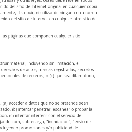
gistradas y otras leyes. Usted debe retener todos
do del sitio de Internet original en cualquier copia
mente, distribuir, ni utilizar de ninguna otra forma
ido del sitio de Internet en cualquier otro sitio de
i las páginas que componen cualquier sitio
ruir material, incluyendo sin limitación, el
los derechos de autor, marcas registradas, secretos
personales de terceros, o (c) que sea difamatorio,
ión, (a) acceder a datos que no se pretende sean
izado, (b) intentar penetrar, escanear o probar la
, (c) intentar interferir con el servicio de
bajando.com, sobrecarga, "inundación", "envío de
incluyendo promociones y/o publicidad de