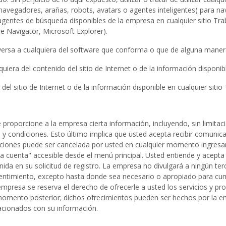
navegadores, arañas, robots, avatars o agentes inteligentes) para nav
gentes de búsqueda disponibles de la empresa en cualquier sitio Tr
e Navigator, Microsoft Explorer).
 inversa a cualquiera del software que conforma o que de alguna maner
uiera del contenido del sitio de Internet o de la información disponib
del sitio de Internet o de la información disponible en cualquier sit
que proporcione a la empresa cierta información, incluyendo, sin limitac
 condiciones. Esto último implica que usted acepta recibir comunicaci
aciones puede ser cancelada por usted en cualquier momento ingresand
la cuenta" accesible desde el menú principal. Usted entiende y acepta
da en su solicitud de registro. La empresa no divulgará a ningún ter
sentimiento, excepto hasta donde sea necesario o apropiado para cump
empresa se reserva el derecho de ofrecerle a usted los servicios y pr
 momento posterior; dichos ofrecimientos pueden ser hechos por la em
lacionados con su información.