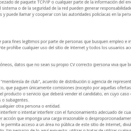
ncabezado de paquete TCP/IP o cualquier parte de la información del e
el sistema o de la seguridad de la red pueden generar responsabilidad
s y puede llamar y cooperar con las autoridades policíacas en la pers
e para fines legítimos por parte de personas que busquen empleo e i
rohíbe cualquier uso del sitio de Internet y todos los usuarios acept
erróneos, datos que no sean su propio CV correcto (persona viva que 
, "membresía de club", acuerdo de distribución o agencia de represe
co, que paguen únicamente comisiones (excepto por aquellas ofertas
l producto o servicio que deberá vender el candidato, en cuyo caso d
s o subagentes.
cualquier otra persona o entidad.
a interferir o intentar interferir con el funcionamiento adecuado de cu
ier acción que imponga una carga irrazonable o desproporcionadamente
e permita acceso a un área no pública de este sitio de Internet, div
do. Sin perjuicio de lo aquí expuesto, utilizar o tratar de utilizar cua