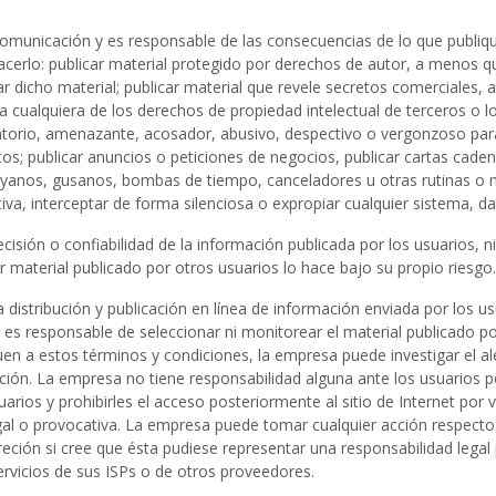
municación y es responsable de las consecuencias de lo que publique.
erlo: publicar material protegido por derechos de autor, a menos qu
ar dicho material; publicar material que revele secretos comerciales,
nja cualquiera de los derechos de propiedad intelectual de terceros o 
atorio, amenazante, acosador, abusivo, despectivo o vergonzoso para
tos; publicar anuncios o peticiones de negocios, publicar cartas cad
 troyanos, gusanos, bombas de tiempo, canceladores u otras rutinas
iva, interceptar de forma silenciosa o expropiar cualquier sistema, d
cisión o confiabilidad de la información publicada por los usuarios, n
r material publicado por otros usuarios lo hace bajo su propio riesgo.
istribución y publicación en línea de información enviada por los us
es responsable de seleccionar ni monitorear el material publicado por 
n a estos términos y condiciones, la empresa puede investigar el al
ormación. La empresa no tiene responsabilidad alguna ante los usuarios p
rios y prohibirles el acceso posteriormente al sitio de Internet por vi
egal o provocativa. La empresa puede tomar cualquier acción respecto
eción si cree que ésta pudiese representar una responsabilidad legal
ervicios de sus ISPs o de otros proveedores.