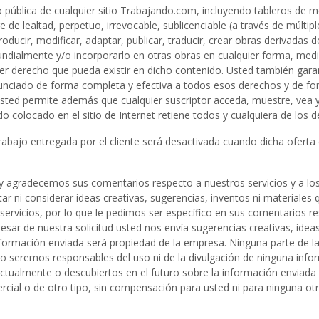
o pública de cualquier sitio Trabajando.com, incluyendo tableros de m
e de lealtad, perpetuo, irrevocable, sublicenciable (a través de múltipl
roducir, modificar, adaptar, publicar, traducir, crear obras derivadas de
undialmente y/o incorporarlo en otras obras en cualquier forma, med
er derecho que pueda existir en dicho contenido. Usted también garant
nciado de forma completa y efectiva a todos esos derechos y de form
Usted permite además que cualquier suscriptor acceda, muestre, vea 
ido colocado en el sitio de Internet retiene todos y cualquiera de los
rabajo entregada por el cliente será desactivada cuando dicha oferta 
y agradecemos sus comentarios respecto a nuestros servicios y a los
r ni considerar ideas creativas, sugerencias, inventos ni materiales 
ervicios, por lo que le pedimos ser específico en sus comentarios r
 pesar de nuestra solicitud usted nos envía sugerencias creativas, ide
 información enviada será propiedad de la empresa. Ninguna parte de l
 no seremos responsables del uso ni de la divulgación de ninguna inf
tualmente o descubiertos en el futuro sobre la información enviada y
ercial o de otro tipo, sin compensación para usted ni para ninguna o