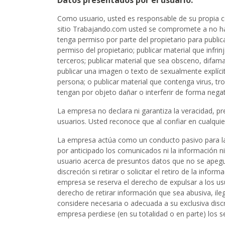
Datos presentados por el usuario.
Como usuario, usted es responsable de su propia co
sitio Trabajando.com usted se compromete a no hac
tenga permiso por parte del propietario para public
permiso del propietario; publicar material que infri
terceros; publicar material que sea obsceno, difam
publicar una imagen o texto de sexualmente explíci
persona; o publicar material que contenga virus,
tengan por objeto dañar o interferir de forma negat
La empresa no declara ni garantiza la veracidad, pre
usuarios. Usted reconoce que al confiar en cualquie
La empresa actúa como un conducto pasivo para la d
por anticipado los comunicados ni la información ni 
usuario acerca de presuntos datos que no se apegue
discreción si retirar o solicitar el retiro de la inf
empresa se reserva el derecho de expulsar a los usua
derecho de retirar información que sea abusiva, il
considere necesaria o adecuada a su exclusiva discr
empresa perdiese (en su totalidad o en parte) los s